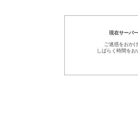
現在サーバ
ご迷惑をおか
しばらく時間をお