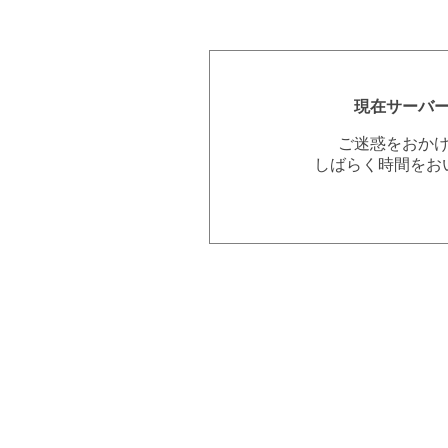
現在サーバ
ご迷惑をおか
しばらく時間をお