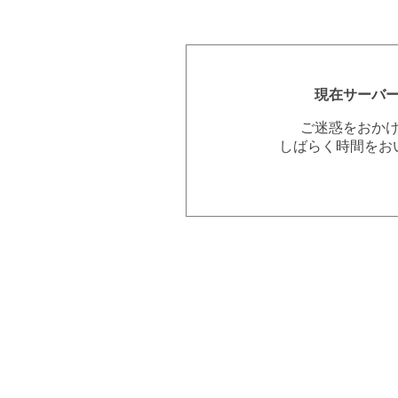
現在サーバ
ご迷惑をおか
しばらく時間をお