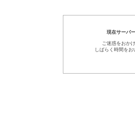
現在サーバ
ご迷惑をおか
しばらく時間をお