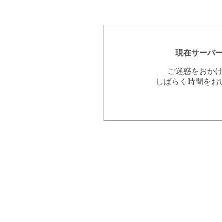
現在サーバ
ご迷惑をおか
しばらく時間をお