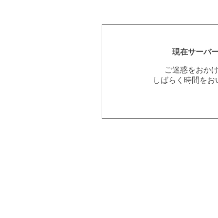
現在サーバ
ご迷惑をおか
しばらく時間をお