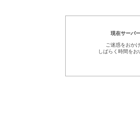
現在サーバ
ご迷惑をおか
しばらく時間をお