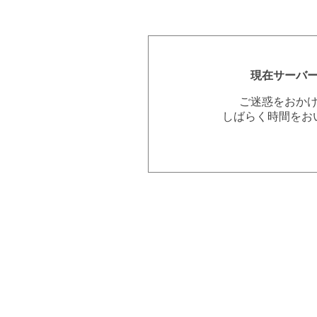
現在サーバ
ご迷惑をおか
しばらく時間をお