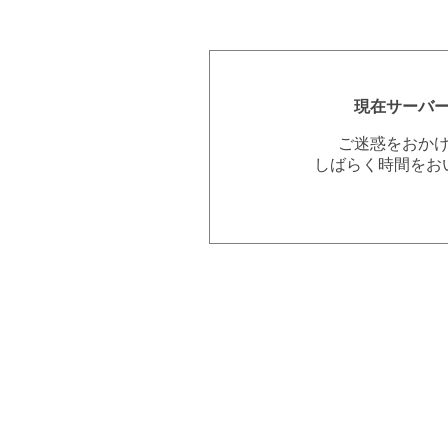
現在サーバ
ご迷惑をおか
しばらく時間をお