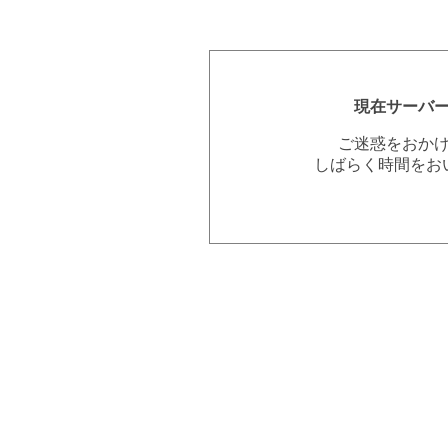
現在サーバ
ご迷惑をおか
しばらく時間をお