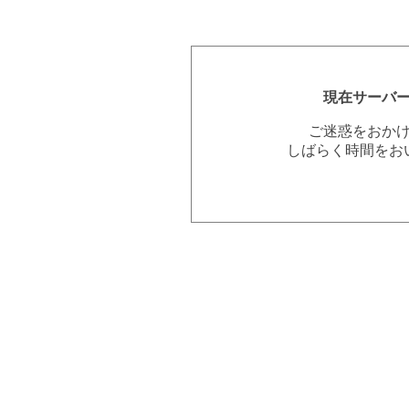
現在サーバ
ご迷惑をおか
しばらく時間をお