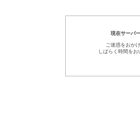
現在サーバ
ご迷惑をおか
しばらく時間をお