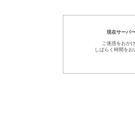
現在サーバ
ご迷惑をおか
しばらく時間をお