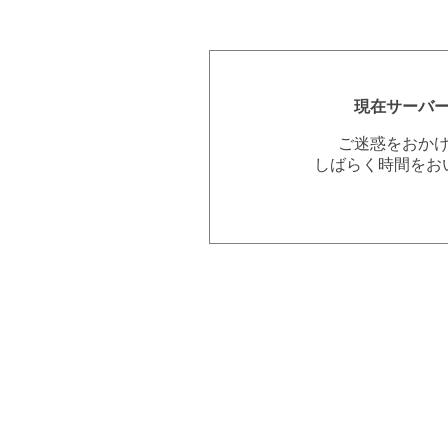
現在サーバ
ご迷惑をおか
しばらく時間をお