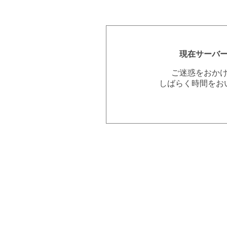
現在サーバ
ご迷惑をおか
しばらく時間をお