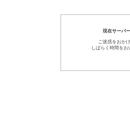
現在サーバ
ご迷惑をおか
しばらく時間をお