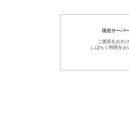
現在サーバ
ご迷惑をおか
しばらく時間をお