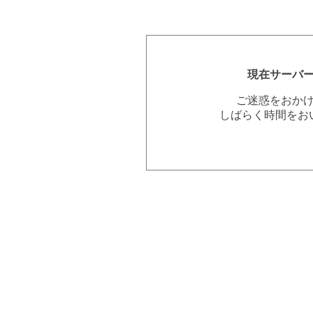
現在サーバ
ご迷惑をおか
しばらく時間をお