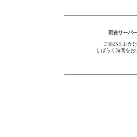
現在サーバ
ご迷惑をおか
しばらく時間をお