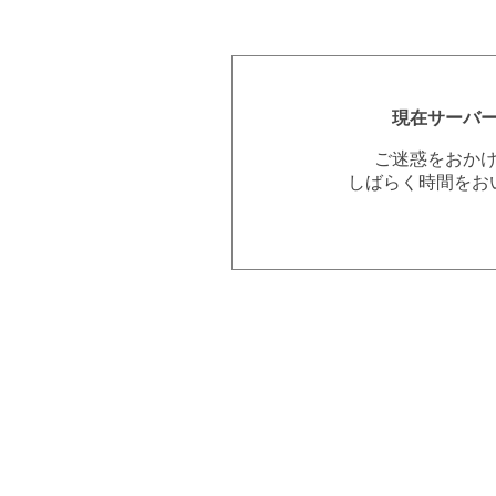
現在サーバ
ご迷惑をおか
しばらく時間をお