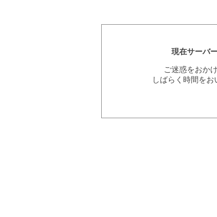
現在サーバ
ご迷惑をおか
しばらく時間をお