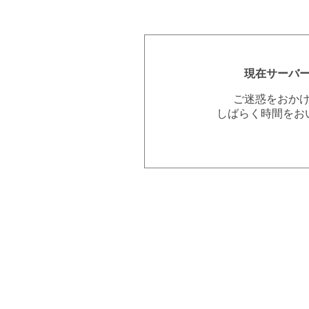
現在サーバ
ご迷惑をおか
しばらく時間をお