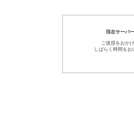
現在サーバ
ご迷惑をおか
しばらく時間をお