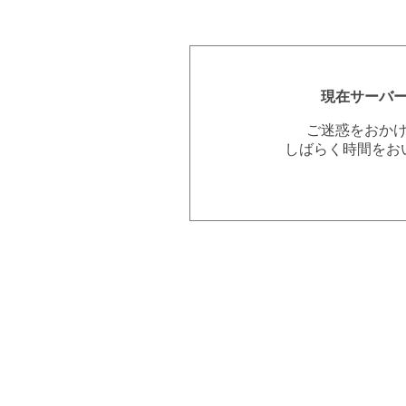
現在サーバ
ご迷惑をおか
しばらく時間をお