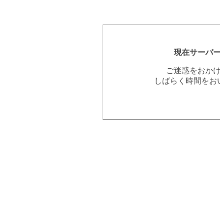
現在サーバ
ご迷惑をおか
しばらく時間をお