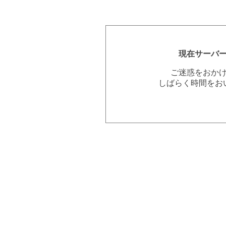
現在サーバ
ご迷惑をおか
しばらく時間をお