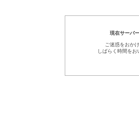
現在サーバ
ご迷惑をおか
しばらく時間をお