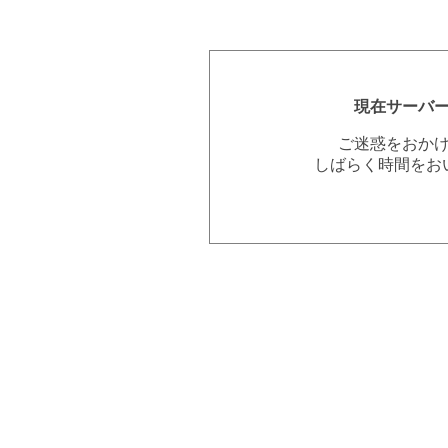
現在サーバ
ご迷惑をおか
しばらく時間をお