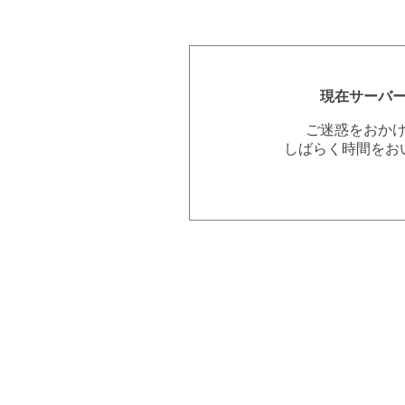
現在サーバ
ご迷惑をおか
しばらく時間をお