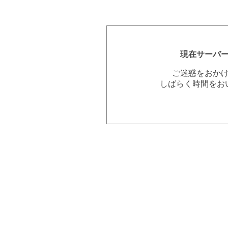
現在サーバ
ご迷惑をおか
しばらく時間をお