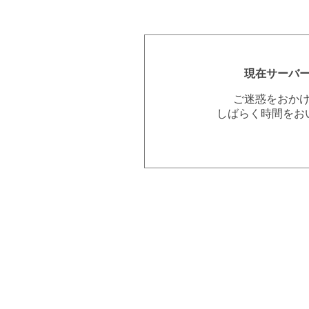
現在サーバ
ご迷惑をおか
しばらく時間をお