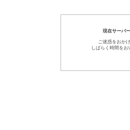
現在サーバ
ご迷惑をおか
しばらく時間をお