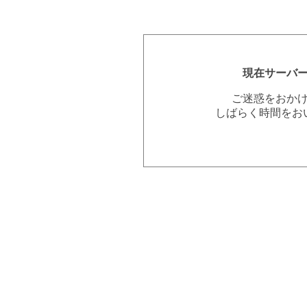
現在サーバ
ご迷惑をおか
しばらく時間をお