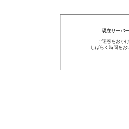
現在サーバ
ご迷惑をおか
しばらく時間をお