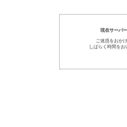
現在サーバ
ご迷惑をおか
しばらく時間をお