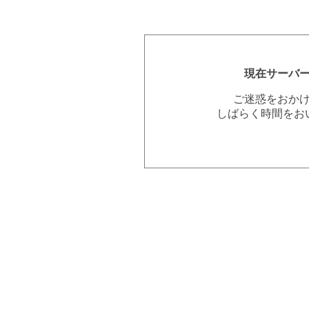
現在サーバ
ご迷惑をおか
しばらく時間をお