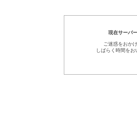
現在サーバ
ご迷惑をおか
しばらく時間をお