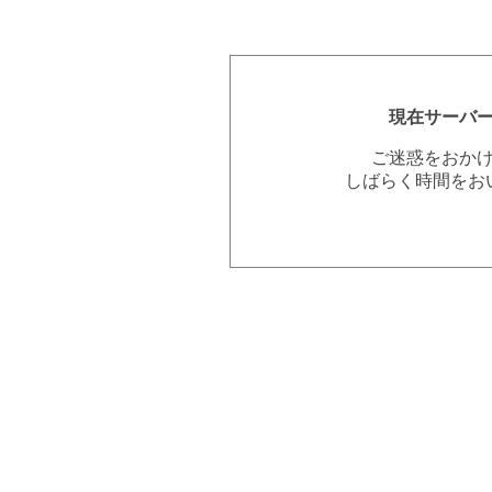
現在サーバ
ご迷惑をおか
しばらく時間をお