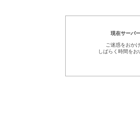
現在サーバ
ご迷惑をおか
しばらく時間をお