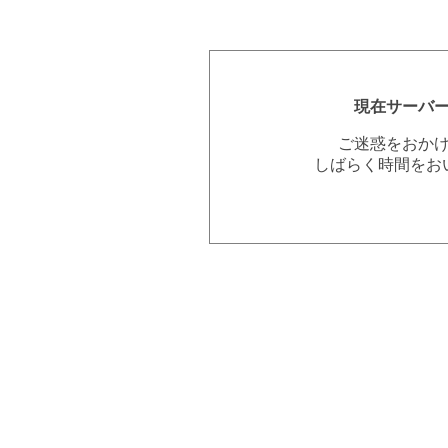
現在サーバ
ご迷惑をおか
しばらく時間をお