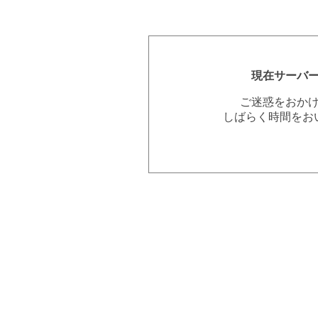
現在サーバ
ご迷惑をおか
しばらく時間をお