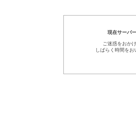
現在サーバ
ご迷惑をおか
しばらく時間をお