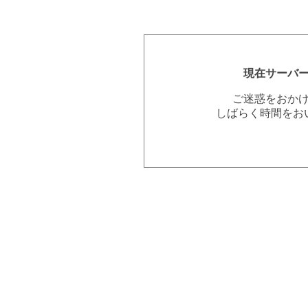
現在サーバ
ご迷惑をおか
しばらく時間をお