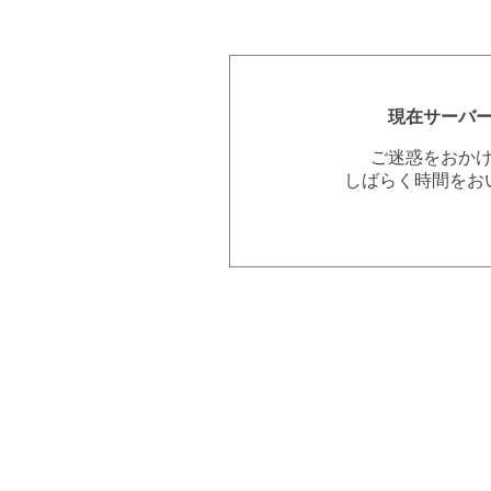
現在サーバ
ご迷惑をおか
しばらく時間をお