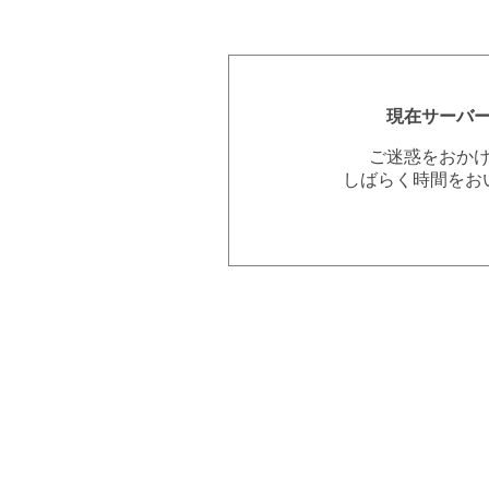
現在サーバ
ご迷惑をおか
しばらく時間をお