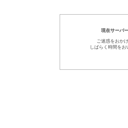
現在サーバ
ご迷惑をおか
しばらく時間をお