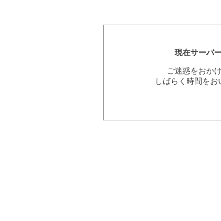
現在サーバ
ご迷惑をおか
しばらく時間をお