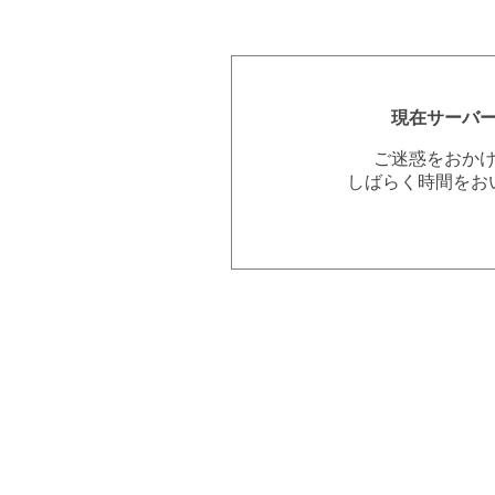
現在サーバ
ご迷惑をおか
しばらく時間をお