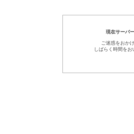
現在サーバ
ご迷惑をおか
しばらく時間をお