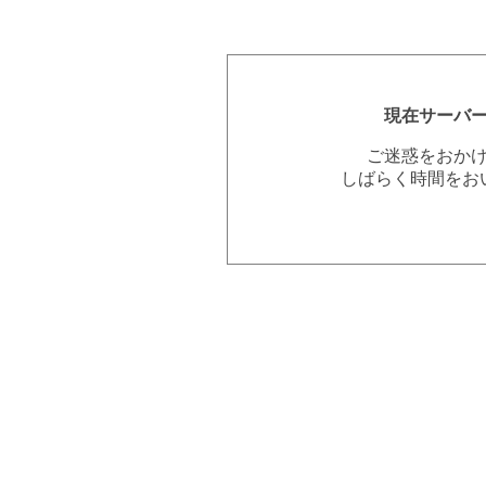
現在サーバ
ご迷惑をおか
しばらく時間をお